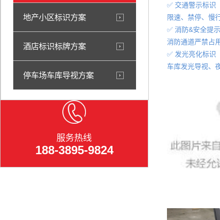
✅ 交通警示标识
地产小区标识方案
限速、禁停、慢
✅ 消防&安全提
消防通道严禁占
酒店标识标牌方案
✅ 发光亮化标识
车库
发光导视
、
停车场车库导视方案
服务热线
188-3895-9824