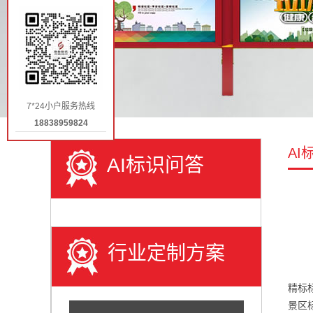
7*24小户服务热线
18838959824
AI
AI标识问答
行业定制方案
精标
景区