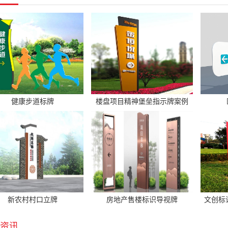
健康步道标牌
楼盘项目精神堡垒指示牌案例
新农村村口立牌
房地产售楼标识导视牌
文创标
资讯