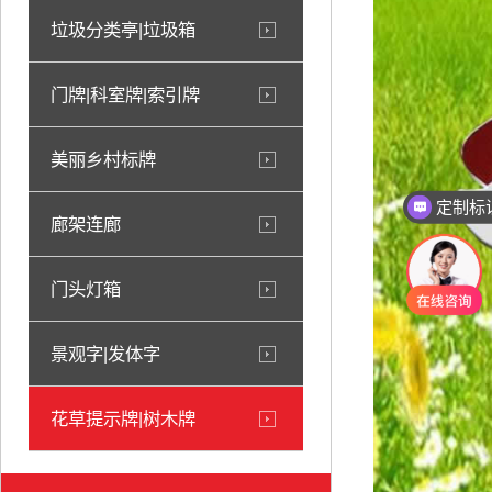
垃圾分类亭|垃圾箱
门牌|科室牌|索引牌
美丽乡村标牌
定制标
廊架连廊
门头灯箱
景观字|发体字
花草提示牌|树木牌