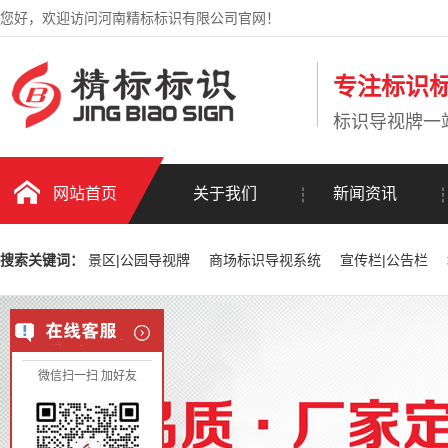
您好，欢迎访问河南精标标识有限公司官网！
专注标识标
标识导视牌一
网站首页
关于我们
新闻资讯
搜索关键词：
景区|公园导视牌
商场标识导视系统
宣传栏|公告栏
微信扫一扫 加好友