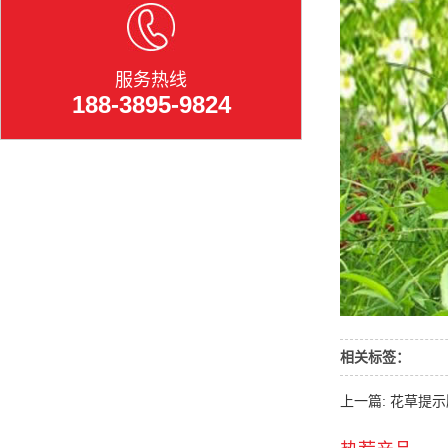
服务热线
188-3895-9824
相关标签：
上一篇: 花草提